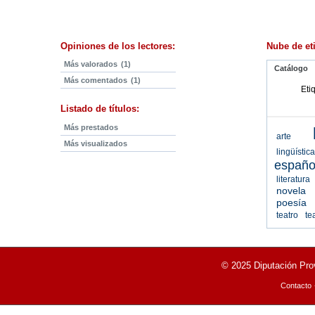
Opiniones de los lectores:
Nube de et
Más valorados
(1)
Catálogo
Más comentados
(1)
Eti
Listado de títulos:
Más prestados
arte
Más visualizados
lingüístic
españo
literatu
novela 
poesía
teatro
te
© 2025 Diputación Prov
Contacto